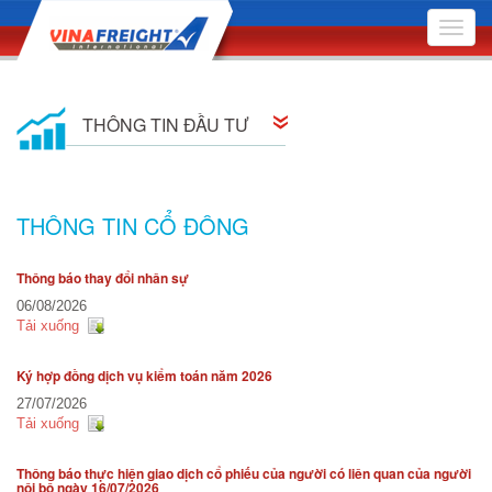
Toggle
naviga
THÔNG TIN ĐẦU TƯ
Thông tin cổ đông
THÔNG TIN CỔ ĐÔNG
Quan hệ cổ đông
Thông báo thay đổi nhân sự
Nghị quyết Hội đồng Quản trị
06/08/2026
Tải xuống
Quyết định Hội đồng Quản trị
Ký hợp đồng dịch vụ kiểm toán năm 2026
Đại hội Đồng Cổ đông
27/07/2026
Tải xuống
Báo cáo quản trị công ty
Thông báo thực hiện giao dịch cổ phiếu của người có liên quan của người
Bản cáo bạch
nội bộ ngày 16/07/2026