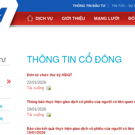
THÔNG TIN ĐẦU TƯ
TIN TỨC - SỰ 
DỊCH VỤ
GIỚI THIỆU
MẠNG LƯỚI
ĐỐ
THÔNG TIN CỔ ĐÔNG
TƯ
Đơn từ chức thư ký HĐQT
22/01/2026
Tải xuống
Thông báo thực hiện giao dịch cổ phiếu của người có liên quan
rị
19/01/2026
Tải xuống
rị
Báo cáo kết quả thực hiện giao dịch cổ phiếu của người có liên
19/01/2026