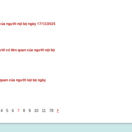
 của người nội bộ ngày 17/12/2025
ười có liên quan của người nội bộ
 quan của người nội bộ ngày
4
5
6
7
8
9
10
11
78
-
undefined