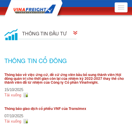
Toggle
naviga
THÔNG TIN ĐẦU TƯ
Thông tin cổ đông
THÔNG TIN CỔ ĐÔNG
Quan hệ cổ đông
Thông báo về việc ứng cử, đề cử ứng viên bầu bổ sung thành viên Hội
đồng quản trị cho thời gian còn lại của nhiệm kỳ 2022-2027 thay thế cho
Nghị quyết Hội đồng Quản trị
thành viên đã từ nhiệm của Công ty Cổ phần Vinafreight.
15/10/2025
Quyết định Hội đồng Quản trị
Tải xuống
Đại hội Đồng Cổ đông
Thông báo giao dịch cổ phiếu VNF của Transimex
Báo cáo quản trị công ty
07/10/2025
Tải xuống
Bản cáo bạch