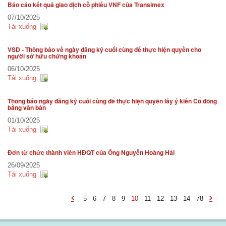
Báo cáo kết quả giao dịch cỗ phiếu VNF của Transimex
Báo cáo tài chính
07/10/2025
Tải xuống
Báo cáo thường niên
VSD - Thông báo về ngày đăng ký cuối cùng để thực hiện quyền cho
người sở hữu chứng khoán
06/10/2025
Tải xuống
Thông báo ngày đăng ký cuối cùng để thực hiện quyền lấy ý kiến Cổ đông
bằng văn bản
01/10/2025
Tải xuống
Đơn từ chức thành viên HĐQT của Ông Nguyễn Hoàng Hải
26/09/2025
Tải xuống
5
6
7
8
9
10
11
12
13
14
78
-
-
undefined
undef