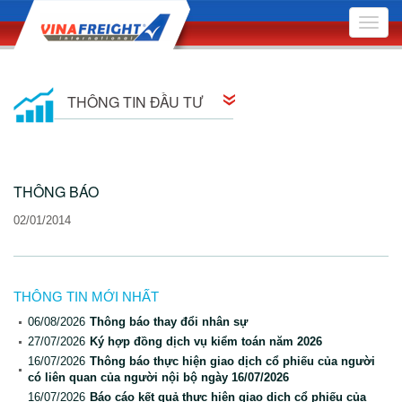
Toggle
naviga
THÔNG TIN ĐẦU TƯ
Thông tin cổ đông
THÔNG BÁO
Quan hệ cổ đông
02/01/2014
Nghị quyết Hội đồng Quản trị
Quyết định Hội đồng Quản trị
THÔNG TIN MỚI NHẤT
Đại hội Đồng Cổ đông
06/08/2026
Thông báo thay đổi nhân sự
27/07/2026
Ký hợp đồng dịch vụ kiểm toán năm 2026
Báo cáo quản trị công ty
16/07/2026
Thông báo thực hiện giao dịch cổ phiếu của người
có liên quan của người nội bộ ngày 16/07/2026
Bản cáo bạch
16/07/2026
Báo cáo kết quả thực hiện giao dịch cổ phiếu của