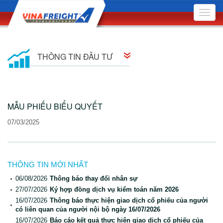
Toggle
naviga
THÔNG TIN ĐẦU TƯ
Thông tin cổ đông
MẪU PHIẾU BIỂU QUYẾT
Quan hệ cổ đông
07/03/2025
Nghị quyết Hội đồng Quản trị
Quyết định Hội đồng Quản trị
THÔNG TIN MỚI NHẤT
Đại hội Đồng Cổ đông
06/08/2026
Thông báo thay đổi nhân sự
27/07/2026
Ký hợp đồng dịch vụ kiểm toán năm 2026
Báo cáo quản trị công ty
16/07/2026
Thông báo thực hiện giao dịch cổ phiếu của người
có liên quan của người nội bộ ngày 16/07/2026
Bản cáo bạch
16/07/2026
Báo cáo kết quả thực hiện giao dịch cổ phiếu của