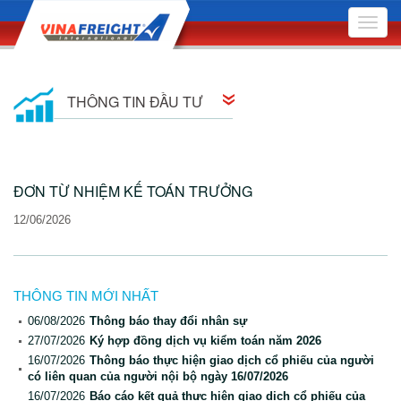
Toggle
naviga
THÔNG TIN ĐẦU TƯ
Thông tin cổ đông
ĐƠN TỪ NHIỆM KẾ TOÁN TRƯỞNG
Quan hệ cổ đông
12/06/2026
Nghị quyết Hội đồng Quản trị
Quyết định Hội đồng Quản trị
THÔNG TIN MỚI NHẤT
Đại hội Đồng Cổ đông
06/08/2026
Thông báo thay đổi nhân sự
27/07/2026
Ký hợp đồng dịch vụ kiểm toán năm 2026
Báo cáo quản trị công ty
16/07/2026
Thông báo thực hiện giao dịch cổ phiếu của người
có liên quan của người nội bộ ngày 16/07/2026
Bản cáo bạch
16/07/2026
Báo cáo kết quả thực hiện giao dịch cổ phiếu của